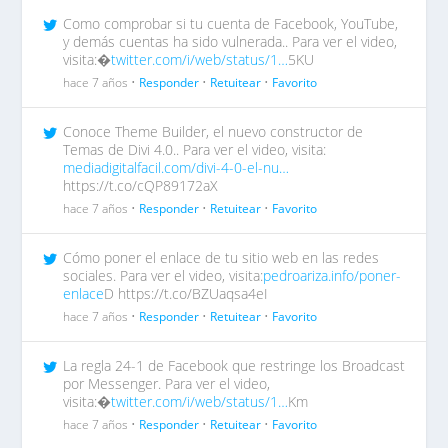
Como comprobar si tu cuenta de Facebook, YouTube,
y demás cuentas ha sido vulnerada.. Para ver el video,
visita:�
twitter.com/i/web/status/1…
5KU
hace 7 años •
Responder
•
Retuitear
•
Favorito
Conoce Theme Builder, el nuevo constructor de
Temas de Divi 4.0.. Para ver el video, visita:
mediadigitalfacil.com/divi-4-0-el-nu…
https://t.co/cQP89172aX
hace 7 años •
Responder
•
Retuitear
•
Favorito
Cómo poner el enlace de tu sitio web en las redes
sociales. Para ver el video, visita:
pedroariza.info/poner-
enlace
D https://t.co/BZUaqsa4eI
hace 7 años •
Responder
•
Retuitear
•
Favorito
La regla 24-1 de Facebook que restringe los Broadcast
por Messenger. Para ver el video,
visita:�
twitter.com/i/web/status/1…
Km
hace 7 años •
Responder
•
Retuitear
•
Favorito