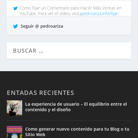
Cómo Fijar un Comentario para Hacer Más Ventas en
YouTube. Para ver el video, visita
pedroariza.info/fijar-
comentar…
tp https://t.co/QrO1MWzFox
Seguir @ pedroariza
hace 7 años •
Responder
•
Retuitear
•
Favorito
ENTADAS RECIENTES
La experiencia de usuario – El equilibrio entre el
contenido y el diseño
Como generar nuevo contenido para tu Blog o tu
Sitio Web