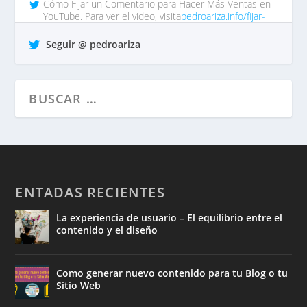
Cómo Fijar un Comentario para Hacer Más Ventas en
YouTube. Para ver el video, visita
pedroariza.info/fijar-
comentar…
tp https://t.co/QrO1MWzFox
Seguir @ pedroariza
hace 7 años •
Responder
•
Retuitear
•
Favorito
ENTADAS RECIENTES
La experiencia de usuario – El equilibrio entre el
contenido y el diseño
Como generar nuevo contenido para tu Blog o tu
Sitio Web