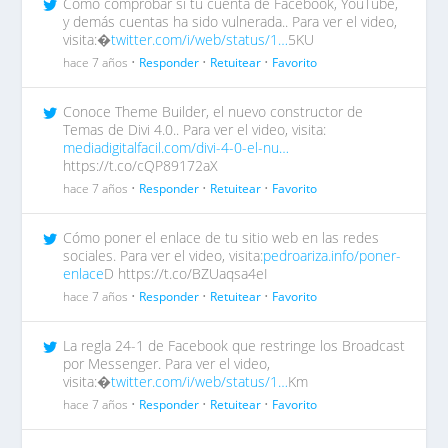
Como comprobar si tu cuenta de Facebook, YouTube,
y demás cuentas ha sido vulnerada.. Para ver el video,
visita:�
twitter.com/i/web/status/1…
5KU
hace 7 años •
Responder
•
Retuitear
•
Favorito
Conoce Theme Builder, el nuevo constructor de
Temas de Divi 4.0.. Para ver el video, visita:
mediadigitalfacil.com/divi-4-0-el-nu…
https://t.co/cQP89172aX
hace 7 años •
Responder
•
Retuitear
•
Favorito
Cómo poner el enlace de tu sitio web en las redes
sociales. Para ver el video, visita:
pedroariza.info/poner-
enlace
D https://t.co/BZUaqsa4eI
hace 7 años •
Responder
•
Retuitear
•
Favorito
La regla 24-1 de Facebook que restringe los Broadcast
por Messenger. Para ver el video,
visita:�
twitter.com/i/web/status/1…
Km
hace 7 años •
Responder
•
Retuitear
•
Favorito