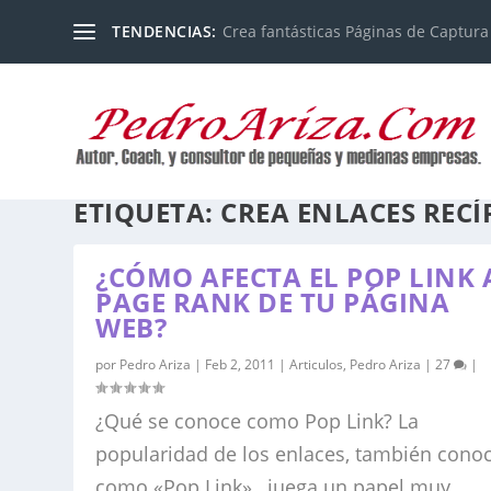
TENDENCIAS:
Crea fantásticas Páginas de Captura
ETIQUETA:
CREA ENLACES REC
¿CÓMO AFECTA EL POP LINK 
PAGE RANK DE TU PÁGINA
WEB?
por
Pedro Ariza
|
Feb 2, 2011
|
Articulos
,
Pedro Ariza
|
27
|
¿Qué se conoce como Pop Link? La
popularidad de los enlaces, también cono
como «Pop Link», juega un papel muy