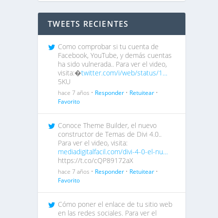
TWEETS RECIENTES
Como comprobar si tu cuenta de
Facebook, YouTube, y demás cuentas
ha sido vulnerada.. Para ver el video,
visita:�
twitter.com/i/web/status/1…
5KU
hace 7 años •
Responder
•
Retuitear
•
Favorito
Conoce Theme Builder, el nuevo
constructor de Temas de Divi 4.0..
Para ver el video, visita:
mediadigitalfacil.com/divi-4-0-el-nu…
https://t.co/cQP89172aX
hace 7 años •
Responder
•
Retuitear
•
Favorito
Cómo poner el enlace de tu sitio web
en las redes sociales. Para ver el