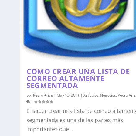
COMO CREAR UNA LISTA DE
CORREO ALTAMENTE
SEGMENTADA
por
Pedro Ariza
|
May 13, 2011
|
Articulos
,
Negocios
,
Pedro Ariz
|
El saber crear una lista de correo altament
segmentada es una de las partes más
importantes que...