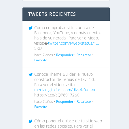
TWEETS RECIENTES
Como comprobar si tu cuenta de
Facebook, YouTube, y demás cuentas
ha sido vulnerada.. Para ver el video,
visita:�
twitter.com/i/web/status/1…
5KU
hace 7 años •
Responder
•
Retuitear
•
Favorito
Conoce Theme Builder, el nuevo
constructor de Temas de Divi 4.0..
Para ver el video, visita:
mediadigitalfacil.com/divi-4-0-el-nu…
https://t.co/cQP89172aX
hace 7 años •
Responder
•
Retuitear
•
Favorito
Cómo poner el enlace de tu sitio web
en las redes sociales. Para ver el