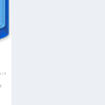
a
|
9
e