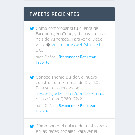
TWEETS RECIENTES
Como comprobar si tu cuenta de
Facebook, YouTube, y demás cuentas
ha sido vulnerada.. Para ver el video,
visita:�
twitter.com/i/web/status/1…
5KU
hace 7 años •
Responder
•
Retuitear
•
Favorito
Conoce Theme Builder, el nuevo
constructor de Temas de Divi 4.0..
Para ver el video, visita:
mediadigitalfacil.com/divi-4-0-el-nu…
https://t.co/cQP89172aX
hace 7 años •
Responder
•
Retuitear
•
Favorito
Cómo poner el enlace de tu sitio web
en las redes sociales. Para ver el