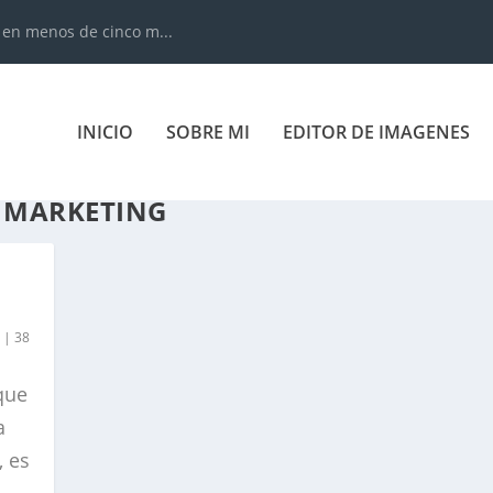
 en menos de cinco m...
INICIO
SOBRE MI
EDITOR DE IMAGENES
 MARKETING
a
|
38
que
a
, es