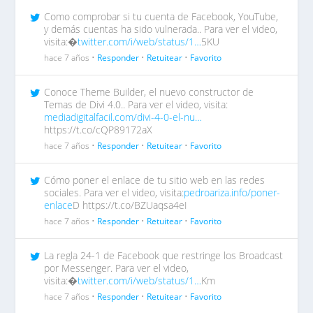
Como comprobar si tu cuenta de Facebook, YouTube,
y demás cuentas ha sido vulnerada.. Para ver el video,
visita:�
twitter.com/i/web/status/1…
5KU
hace 7 años •
Responder
•
Retuitear
•
Favorito
Conoce Theme Builder, el nuevo constructor de
Temas de Divi 4.0.. Para ver el video, visita:
mediadigitalfacil.com/divi-4-0-el-nu…
https://t.co/cQP89172aX
hace 7 años •
Responder
•
Retuitear
•
Favorito
Cómo poner el enlace de tu sitio web en las redes
sociales. Para ver el video, visita:
pedroariza.info/poner-
enlace
D https://t.co/BZUaqsa4eI
hace 7 años •
Responder
•
Retuitear
•
Favorito
La regla 24-1 de Facebook que restringe los Broadcast
por Messenger. Para ver el video,
visita:�
twitter.com/i/web/status/1…
Km
hace 7 años •
Responder
•
Retuitear
•
Favorito