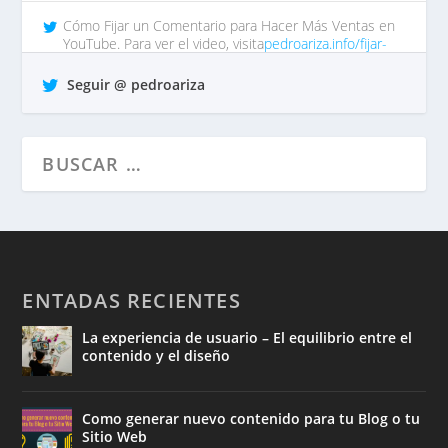
Cómo Fijar un Comentario para Hacer Más Ventas en
YouTube. Para ver el video, visita
pedroariza.info/fijar-
comentar…
tp https://t.co/QrO1MWzFox
Seguir @ pedroariza
hace 7 años •
Responder
•
Retuitear
•
Favorito
ENTADAS RECIENTES
La experiencia de usuario – El equilibrio entre el
contenido y el diseño
Como generar nuevo contenido para tu Blog o tu
Sitio Web