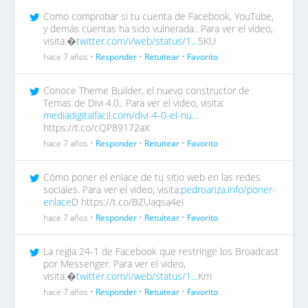
Como comprobar si tu cuenta de Facebook, YouTube,
y demás cuentas ha sido vulnerada.. Para ver el video,
visita:�
twitter.com/i/web/status/1…
5KU
hace 7 años •
Responder
•
Retuitear
•
Favorito
Conoce Theme Builder, el nuevo constructor de
Temas de Divi 4.0.. Para ver el video, visita:
mediadigitalfacil.com/divi-4-0-el-nu…
https://t.co/cQP89172aX
hace 7 años •
Responder
•
Retuitear
•
Favorito
Cómo poner el enlace de tu sitio web en las redes
sociales. Para ver el video, visita:
pedroariza.info/poner-
enlace
D https://t.co/BZUaqsa4eI
hace 7 años •
Responder
•
Retuitear
•
Favorito
La regla 24-1 de Facebook que restringe los Broadcast
por Messenger. Para ver el video,
visita:�
twitter.com/i/web/status/1…
Km
hace 7 años •
Responder
•
Retuitear
•
Favorito