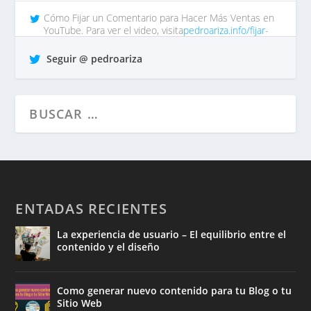
Cómo Fijar un Comentario para Hacer Más Ventas en
YouTube. Para ver el video, visita
pedroariza.info/fijar-
comentar…
tp https://t.co/QrO1MWzFox
Seguir @ pedroariza
hace 7 años •
Responder
•
Retuitear
•
Favorito
ENTADAS RECIENTES
La experiencia de usuario – El equilibrio entre el
contenido y el diseño
Como generar nuevo contenido para tu Blog o tu
Sitio Web