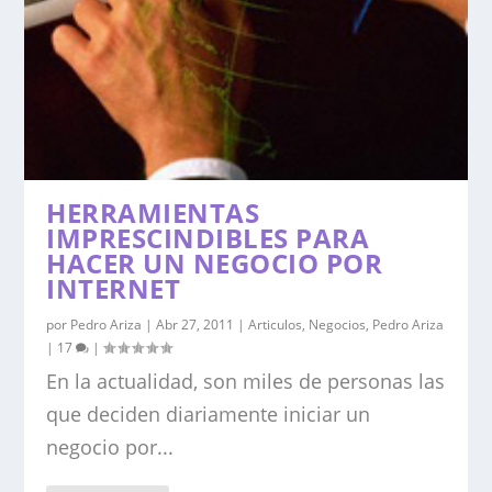
HERRAMIENTAS
IMPRESCINDIBLES PARA
HACER UN NEGOCIO POR
INTERNET
por
Pedro Ariza
|
Abr 27, 2011
|
Articulos
,
Negocios
,
Pedro Ariza
|
17
|
En la actualidad, son miles de personas las
que deciden diariamente iniciar un
negocio por...