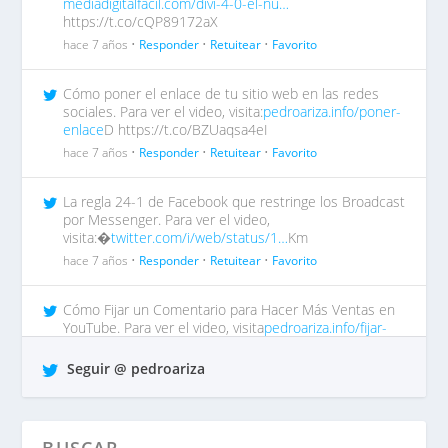
mediadigitalfacil.com/divi-4-0-el-nu…
https://t.co/cQP89172aX
hace 7 años •
Responder
•
Retuitear
•
Favorito
Cómo poner el enlace de tu sitio web en las redes
sociales. Para ver el video, visita:
pedroariza.info/poner-
enlace
D https://t.co/BZUaqsa4eI
hace 7 años •
Responder
•
Retuitear
•
Favorito
La regla 24-1 de Facebook que restringe los Broadcast
por Messenger. Para ver el video,
visita:�
twitter.com/i/web/status/1…
Km
hace 7 años •
Responder
•
Retuitear
•
Favorito
Cómo Fijar un Comentario para Hacer Más Ventas en
YouTube. Para ver el video, visita
pedroariza.info/fijar-
comentar…
tp https://t.co/QrO1MWzFox
Seguir @ pedroariza
hace 7 años •
Responder
•
Retuitear
•
Favorito