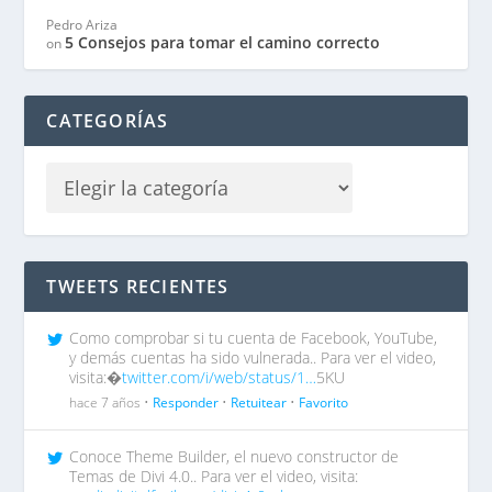
Pedro Ariza
5 Consejos para tomar el camino correcto
on
CATEGORÍAS
TWEETS RECIENTES
Como comprobar si tu cuenta de Facebook, YouTube,
y demás cuentas ha sido vulnerada.. Para ver el video,
visita:�
twitter.com/i/web/status/1…
5KU
hace 7 años •
Responder
•
Retuitear
•
Favorito
Conoce Theme Builder, el nuevo constructor de
Temas de Divi 4.0.. Para ver el video, visita: