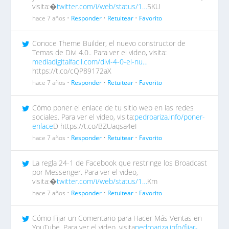
visita:�
twitter.com/i/web/status/1…
5KU
hace 7 años •
Responder
•
Retuitear
•
Favorito
Conoce Theme Builder, el nuevo constructor de
Temas de Divi 4.0.. Para ver el video, visita:
mediadigitalfacil.com/divi-4-0-el-nu…
https://t.co/cQP89172aX
hace 7 años •
Responder
•
Retuitear
•
Favorito
Cómo poner el enlace de tu sitio web en las redes
sociales. Para ver el video, visita:
pedroariza.info/poner-
enlace
D https://t.co/BZUaqsa4eI
hace 7 años •
Responder
•
Retuitear
•
Favorito
La regla 24-1 de Facebook que restringe los Broadcast
por Messenger. Para ver el video,
visita:�
twitter.com/i/web/status/1…
Km
hace 7 años •
Responder
•
Retuitear
•
Favorito
Cómo Fijar un Comentario para Hacer Más Ventas en
YouTube. Para ver el video, visita
pedroariza.info/fijar-