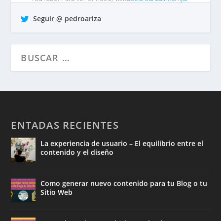
comentar…
tp https://t.co/QrO1MWzFox
Seguir @ pedroariza
hace 7 años •
Responder
•
Retuitear
•
Favorito
ENTADAS RECIENTES
La experiencia de usuario – El equilibrio entre el
contenido y el diseño
Como generar nuevo contenido para tu Blog o tu
Sitio Web