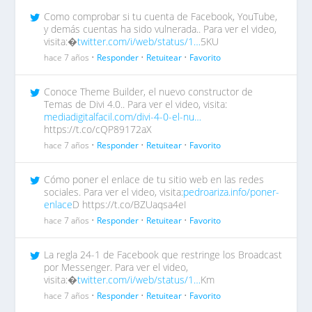
Como comprobar si tu cuenta de Facebook, YouTube,
y demás cuentas ha sido vulnerada.. Para ver el video,
visita:�
twitter.com/i/web/status/1…
5KU
hace 7 años •
Responder
•
Retuitear
•
Favorito
Conoce Theme Builder, el nuevo constructor de
Temas de Divi 4.0.. Para ver el video, visita:
mediadigitalfacil.com/divi-4-0-el-nu…
https://t.co/cQP89172aX
hace 7 años •
Responder
•
Retuitear
•
Favorito
Cómo poner el enlace de tu sitio web en las redes
sociales. Para ver el video, visita:
pedroariza.info/poner-
enlace
D https://t.co/BZUaqsa4eI
hace 7 años •
Responder
•
Retuitear
•
Favorito
La regla 24-1 de Facebook que restringe los Broadcast
por Messenger. Para ver el video,
visita:�
twitter.com/i/web/status/1…
Km
hace 7 años •
Responder
•
Retuitear
•
Favorito