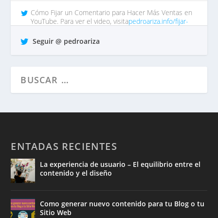
Cómo Fijar un Comentario para Hacer Más Ventas en
YouTube. Para ver el video, visita
pedroariza.info/fijar-
comentar…
tp https://t.co/QrO1MWzFox
Seguir @ pedroariza
hace 7 años •
Responder
•
Retuitear
•
Favorito
ENTADAS RECIENTES
La experiencia de usuario – El equilibrio entre el
contenido y el diseño
Como generar nuevo contenido para tu Blog o tu
Sitio Web