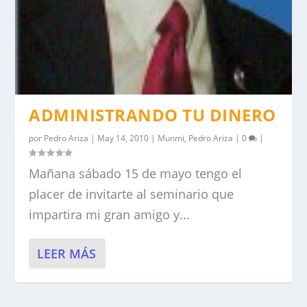
ADMINISTRANDO TU DINERO
por
Pedro Ariza
|
May 14, 2010
|
Munmi
,
Pedro Ariza
|
0
|
Mañana sábado 15 de mayo tengo el
placer de invitarte al seminario que
impartira mi gran amigo y...
LEER MÁS