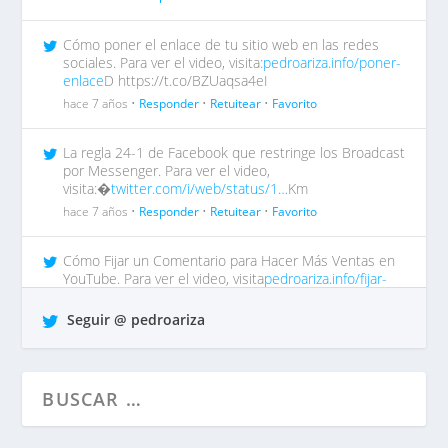
Cómo poner el enlace de tu sitio web en las redes
sociales. Para ver el video, visita:
pedroariza.info/poner-
enlace
D https://t.co/BZUaqsa4eI
hace 7 años •
Responder
•
Retuitear
•
Favorito
La regla 24-1 de Facebook que restringe los Broadcast
por Messenger. Para ver el video,
visita:�
twitter.com/i/web/status/1…
Km
hace 7 años •
Responder
•
Retuitear
•
Favorito
Cómo Fijar un Comentario para Hacer Más Ventas en
YouTube. Para ver el video, visita
pedroariza.info/fijar-
comentar…
tp https://t.co/QrO1MWzFox
Seguir @ pedroariza
hace 7 años •
Responder
•
Retuitear
•
Favorito