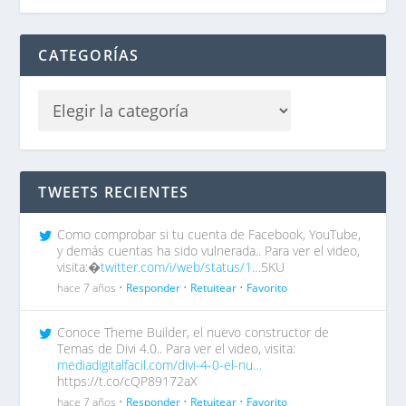
CATEGORÍAS
TWEETS RECIENTES
Como comprobar si tu cuenta de Facebook, YouTube,
y demás cuentas ha sido vulnerada.. Para ver el video,
visita:�
twitter.com/i/web/status/1…
5KU
hace 7 años •
Responder
•
Retuitear
•
Favorito
Conoce Theme Builder, el nuevo constructor de
Temas de Divi 4.0.. Para ver el video, visita:
mediadigitalfacil.com/divi-4-0-el-nu…
https://t.co/cQP89172aX
hace 7 años •
Responder
•
Retuitear
•
Favorito