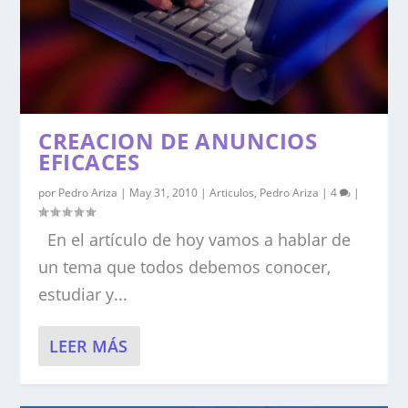
CREACION DE ANUNCIOS
EFICACES
por
Pedro Ariza
|
May 31, 2010
|
Articulos
,
Pedro Ariza
|
4
|
En el artículo de hoy vamos a hablar de
un tema que todos debemos conocer,
estudiar y...
LEER MÁS