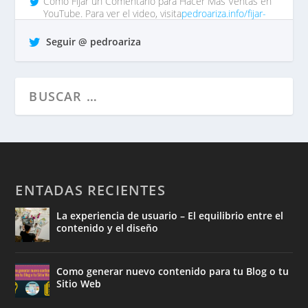
Cómo Fijar un Comentario para Hacer Más Ventas en
YouTube. Para ver el video, visita
pedroariza.info/fijar-
comentar…
tp https://t.co/QrO1MWzFox
Seguir @ pedroariza
hace 7 años •
Responder
•
Retuitear
•
Favorito
ENTADAS RECIENTES
La experiencia de usuario – El equilibrio entre el
contenido y el diseño
Como generar nuevo contenido para tu Blog o tu
Sitio Web