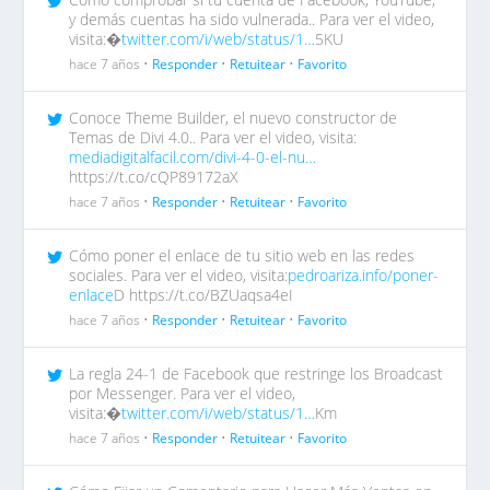
y demás cuentas ha sido vulnerada.. Para ver el video,
visita:�
twitter.com/i/web/status/1…
5KU
hace 7 años •
Responder
•
Retuitear
•
Favorito
Conoce Theme Builder, el nuevo constructor de
Temas de Divi 4.0.. Para ver el video, visita:
mediadigitalfacil.com/divi-4-0-el-nu…
https://t.co/cQP89172aX
hace 7 años •
Responder
•
Retuitear
•
Favorito
Cómo poner el enlace de tu sitio web en las redes
sociales. Para ver el video, visita:
pedroariza.info/poner-
enlace
D https://t.co/BZUaqsa4eI
hace 7 años •
Responder
•
Retuitear
•
Favorito
La regla 24-1 de Facebook que restringe los Broadcast
por Messenger. Para ver el video,
visita:�
twitter.com/i/web/status/1…
Km
hace 7 años •
Responder
•
Retuitear
•
Favorito