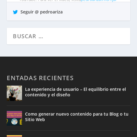
comentar…
tp https://t.co/QrO1MWzFox
Seguir @ pedroariza
hace 7 años •
Responder
•
Retuitear
•
Favorito
ENTADAS RECIENTES
La experiencia de usuario – El equilibrio entre el
contenido y el diseño
Como generar nuevo contenido para tu Blog o tu
Sitio Web