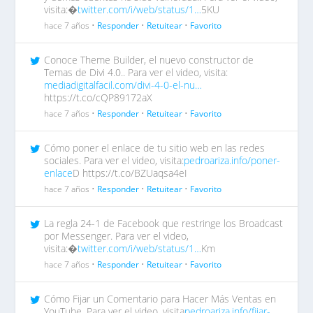
visita:�
twitter.com/i/web/status/1…
5KU
hace 7 años •
Responder
•
Retuitear
•
Favorito
Conoce Theme Builder, el nuevo constructor de
Temas de Divi 4.0.. Para ver el video, visita:
mediadigitalfacil.com/divi-4-0-el-nu…
https://t.co/cQP89172aX
hace 7 años •
Responder
•
Retuitear
•
Favorito
Cómo poner el enlace de tu sitio web en las redes
sociales. Para ver el video, visita:
pedroariza.info/poner-
enlace
D https://t.co/BZUaqsa4eI
hace 7 años •
Responder
•
Retuitear
•
Favorito
La regla 24-1 de Facebook que restringe los Broadcast
por Messenger. Para ver el video,
visita:�
twitter.com/i/web/status/1…
Km
hace 7 años •
Responder
•
Retuitear
•
Favorito
Cómo Fijar un Comentario para Hacer Más Ventas en
YouTube. Para ver el video, visita
pedroariza.info/fijar-