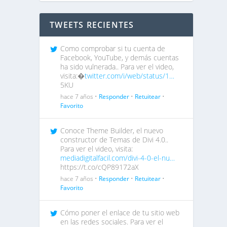
TWEETS RECIENTES
Como comprobar si tu cuenta de
Facebook, YouTube, y demás cuentas
ha sido vulnerada.. Para ver el video,
visita:�
twitter.com/i/web/status/1…
5KU
hace 7 años •
Responder
•
Retuitear
•
Favorito
Conoce Theme Builder, el nuevo
constructor de Temas de Divi 4.0..
Para ver el video, visita:
mediadigitalfacil.com/divi-4-0-el-nu…
https://t.co/cQP89172aX
hace 7 años •
Responder
•
Retuitear
•
Favorito
Cómo poner el enlace de tu sitio web
en las redes sociales. Para ver el