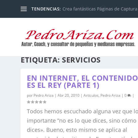
TENDENCIAS:
Crea fantásticas Páginas de Captura
ETIQUETA:
SERVICIOS
EN INTERNET, EL CONTENID
ES EL REY (PARTE 1)
por
Pedro Ariza
|
Abr 20, 2010
|
Articulos
,
Pedro Ariza
|
0
|
Todos hemos escuchado alguna vez que l
importante “no es lo que dices, sino cómo 
dices». Bueno, esto mismo se aplica al