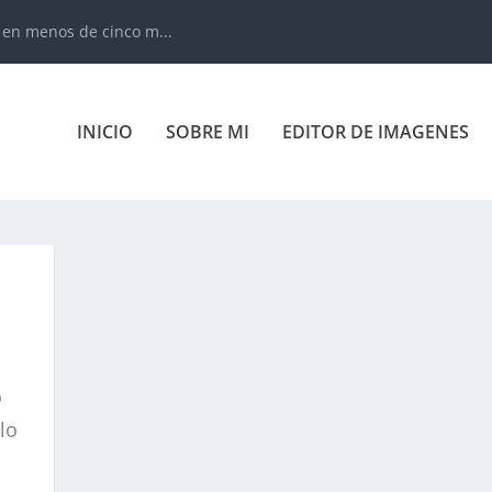
 en menos de cinco m...
INICIO
SOBRE MI
EDITOR DE IMAGENES
O
o
lo