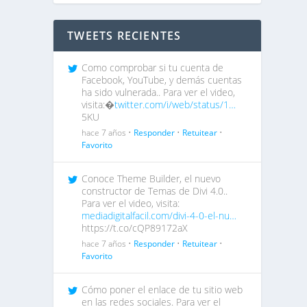
TWEETS RECIENTES
Como comprobar si tu cuenta de
Facebook, YouTube, y demás cuentas
ha sido vulnerada.. Para ver el video,
visita:�
twitter.com/i/web/status/1…
5KU
hace 7 años •
Responder
•
Retuitear
•
Favorito
Conoce Theme Builder, el nuevo
constructor de Temas de Divi 4.0..
Para ver el video, visita:
mediadigitalfacil.com/divi-4-0-el-nu…
https://t.co/cQP89172aX
hace 7 años •
Responder
•
Retuitear
•
Favorito
Cómo poner el enlace de tu sitio web
en las redes sociales. Para ver el