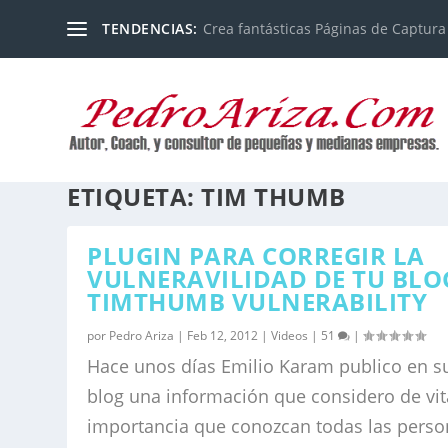
TENDENCIAS:
Crea fantásticas Páginas de Captura
ETIQUETA:
TIM THUMB
PLUGIN PARA CORREGIR LA
VULNERAVILIDAD DE TU BLO
TIMTHUMB VULNERABILITY
por
Pedro Ariza
|
Feb 12, 2012
|
Videos
|
51
|
Hace unos días Emilio Karam publico en s
blog una información que considero de vit
importancia que conozcan todas las pers