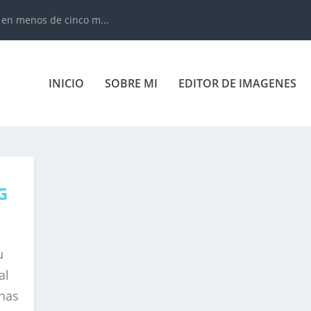
 en menos de cinco m...
INICIO
SOBRE MI
EDITOR DE IMAGENES
G
u
al
onas