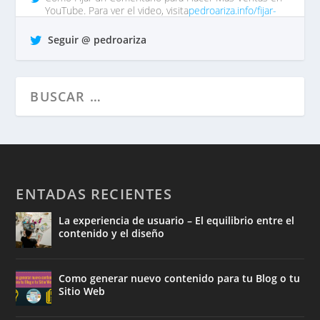
YouTube. Para ver el video, visita
pedroariza.info/fijar-
comentar…
tp https://t.co/QrO1MWzFox
Seguir @ pedroariza
hace 7 años •
Responder
•
Retuitear
•
Favorito
ENTADAS RECIENTES
La experiencia de usuario – El equilibrio entre el
contenido y el diseño
Como generar nuevo contenido para tu Blog o tu
Sitio Web