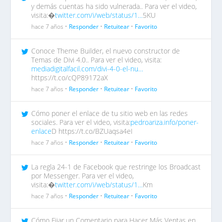
y demás cuentas ha sido vulnerada.. Para ver el video,
visita:�
twitter.com/i/web/status/1…
5KU
hace 7 años •
Responder
•
Retuitear
•
Favorito
Conoce Theme Builder, el nuevo constructor de
Temas de Divi 4.0.. Para ver el video, visita:
mediadigitalfacil.com/divi-4-0-el-nu…
https://t.co/cQP89172aX
hace 7 años •
Responder
•
Retuitear
•
Favorito
Cómo poner el enlace de tu sitio web en las redes
sociales. Para ver el video, visita:
pedroariza.info/poner-
enlace
D https://t.co/BZUaqsa4eI
hace 7 años •
Responder
•
Retuitear
•
Favorito
La regla 24-1 de Facebook que restringe los Broadcast
por Messenger. Para ver el video,
visita:�
twitter.com/i/web/status/1…
Km
hace 7 años •
Responder
•
Retuitear
•
Favorito
Cómo Fijar un Comentario para Hacer Más Ventas en