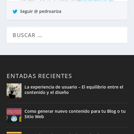
comentar…
tp https://t.co/QrO1MWzFox
Seguir @ pedroariza
hace 7 años •
Responder
•
Retuitear
•
Favorito
ENTADAS RECIENTES
La experiencia de usuario – El equilibrio entre el
contenido y el diseño
Como generar nuevo contenido para tu Blog o tu
Sitio Web