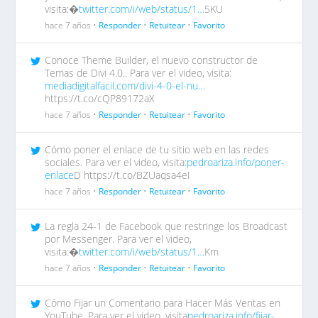
visita:�
twitter.com/i/web/status/1…
5KU
hace 7 años •
Responder
•
Retuitear
•
Favorito
Conoce Theme Builder, el nuevo constructor de
Temas de Divi 4.0.. Para ver el video, visita:
mediadigitalfacil.com/divi-4-0-el-nu…
https://t.co/cQP89172aX
hace 7 años •
Responder
•
Retuitear
•
Favorito
Cómo poner el enlace de tu sitio web en las redes
sociales. Para ver el video, visita:
pedroariza.info/poner-
enlace
D https://t.co/BZUaqsa4eI
hace 7 años •
Responder
•
Retuitear
•
Favorito
La regla 24-1 de Facebook que restringe los Broadcast
por Messenger. Para ver el video,
visita:�
twitter.com/i/web/status/1…
Km
hace 7 años •
Responder
•
Retuitear
•
Favorito
Cómo Fijar un Comentario para Hacer Más Ventas en
YouTube. Para ver el video, visita
pedroariza.info/fijar-