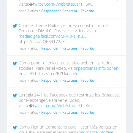
visita:�
twitter.com/i/web/status/1…
5KU
hace 7 años •
Responder
•
Retuitear
•
Favorito
Conoce Theme Builder, el nuevo constructor de
Temas de Divi 4.0.. Para ver el video, visita:
mediadigitalfacil.com/divi-4-0-el-nu…
https://t.co/cQP89172aX
hace 7 años •
Responder
•
Retuitear
•
Favorito
Cómo poner el enlace de tu sitio web en las redes
sociales. Para ver el video, visita:
pedroariza.info/poner-
enlace
D https://t.co/BZUaqsa4eI
hace 7 años •
Responder
•
Retuitear
•
Favorito
La regla 24-1 de Facebook que restringe los Broadcast
por Messenger. Para ver el video,
visita:�
twitter.com/i/web/status/1…
Km
hace 7 años •
Responder
•
Retuitear
•
Favorito
Cómo Fijar un Comentario para Hacer Más Ventas en
YouTube. Para ver el video, visita
pedroariza.info/fijar-