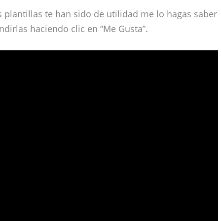
as plantillas te han sido de utilidad me lo hagas saber
dirlas haciendo clic en “Me Gusta”.