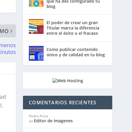
que ha des configurado tu
blog
El poder de crear un gran
Titular marca la diferencia
IMO
entre el éxito o el fracaso
n menos
Como publicar contenido
inutos
único y de calidad en tu blog
dad
COMENTARIOS RECIENTES
l.
,
Pedro Ariza
Editor de Imagenes
on