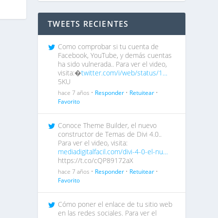
TWEETS RECIENTES
Como comprobar si tu cuenta de
Facebook, YouTube, y demás cuentas
ha sido vulnerada.. Para ver el video,
visita:�
twitter.com/i/web/status/1…
5KU
hace 7 años •
Responder
•
Retuitear
•
Favorito
Conoce Theme Builder, el nuevo
constructor de Temas de Divi 4.0..
Para ver el video, visita:
mediadigitalfacil.com/divi-4-0-el-nu…
https://t.co/cQP89172aX
hace 7 años •
Responder
•
Retuitear
•
Favorito
Cómo poner el enlace de tu sitio web
en las redes sociales. Para ver el