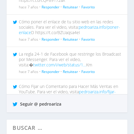
https://t.co/cQP89172aX
hace 7 años •
Responder
•
Retuitear
•
Favorito
Cómo poner el enlace de tu sitio web en las redes
sociales. Para ver el video, visita:
pedroariza.info/poner-
enlace
D https://t.co/BZUaqsa4eI
hace 7 años •
Responder
•
Retuitear
•
Favorito
La regla 24-1 de Facebook que restringe los Broadcast
por Messenger. Para ver el video,
visita:�
twitter.com/i/web/status/1…
Km
hace 7 años •
Responder
•
Retuitear
•
Favorito
Cómo Fijar un Comentario para Hacer Más Ventas en
YouTube. Para ver el video, visita
pedroariza.info/fijar-
comentar…
tp https://t.co/QrO1MWzFox
Seguir @ pedroariza
hace 7 años •
Responder
•
Retuitear
•
Favorito