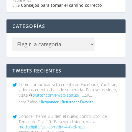
Pedro Ariza
5 Consejos para tomar el camino correcto
on
CATEGORÍAS
TWEETS RECIENTES
Como comprobar si tu cuenta de Facebook, YouTube,
y demás cuentas ha sido vulnerada.. Para ver el video,
visita:�
twitter.com/i/web/status/1…
5KU
hace 7 años •
Responder
•
Retuitear
•
Favorito
Conoce Theme Builder, el nuevo constructor de
Temas de Divi 4.0.. Para ver el video, visita:
mediadigitalfacil.com/divi-4-0-el-nu…