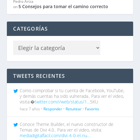
Pedro Ariza
5 Consejos para tomar el camino correcto
on
CATEGORÍAS
TWEETS RECIENTES
Como comprobar si tu cuenta de Facebook, YouTube,
y demás cuentas ha sido vulnerada.. Para ver el video,
visita:�
twitter.com/i/web/status/1…
5KU
hace 7 años •
Responder
•
Retuitear
•
Favorito
Conoce Theme Builder, el nuevo constructor de
Temas de Divi 4.0.. Para ver el video, visita:
mediadigitalfacil.com/divi-4-0-el-nu…