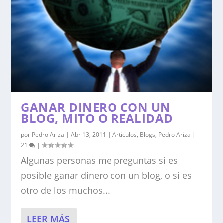
GANAR DINERO CON UN
BLOG, MITO O REALIDAD
por
Pedro Ariza
|
Abr 13, 2011
|
Articulos
,
Blogs
,
Pedro Ariza
|
21
|
Algunas personas me preguntas si es
posible ganar dinero con un blog, o si es
otro de los muchos...
LEER MÁS