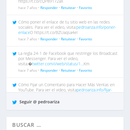
https://t.co/cQP89172aX
hace 7 años •
Responder
•
Retuitear
•
Favorito
Cómo poner el enlace de tu sitio web en las redes
sociales. Para ver el video, visita:
pedroariza.info/poner-
enlace
D https://t.co/BZUaqsa4eI
hace 7 años •
Responder
•
Retuitear
•
Favorito
La regla 24-1 de Facebook que restringe los Broadcast
por Messenger. Para ver el video,
visita:�
twitter.com/i/web/status/1…
Km
hace 7 años •
Responder
•
Retuitear
•
Favorito
Cómo Fijar un Comentario para Hacer Más Ventas en
YouTube. Para ver el video, visita
pedroariza.info/fijar-
comentar…
tp https://t.co/QrO1MWzFox
Seguir @ pedroariza
hace 7 años •
Responder
•
Retuitear
•
Favorito