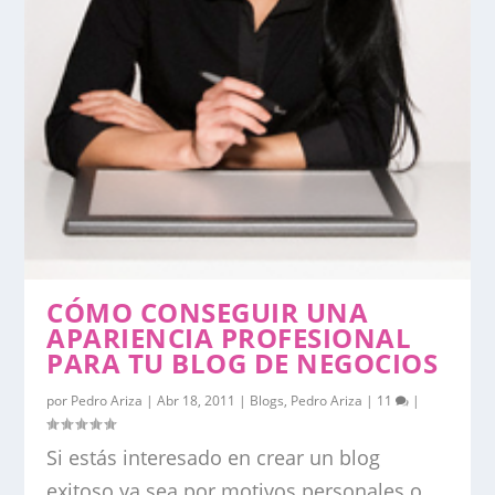
CÓMO CONSEGUIR UNA
APARIENCIA PROFESIONAL
PARA TU BLOG DE NEGOCIOS
por
Pedro Ariza
|
Abr 18, 2011
|
Blogs
,
Pedro Ariza
|
11
|
Si estás interesado en crear un blog
exitoso ya sea por motivos personales o