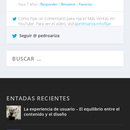
hace 7 años •
Responder
•
Retuitear
•
Favorito
Cómo Fijar un Comentario para Hacer Más Ventas en
YouTube. Para ver el video, visita
pedroariza.info/fijar-
comentar…
tp https://t.co/QrO1MWzFox
Seguir @ pedroariza
hace 7 años •
Responder
•
Retuitear
•
Favorito
ENTADAS RECIENTES
La experiencia de usuario – El equilibrio entre el
contenido y el diseño