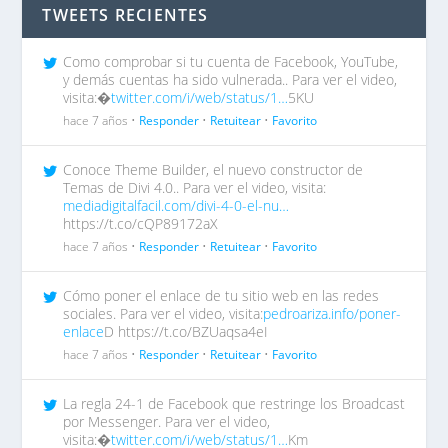
TWEETS RECIENTES
Como comprobar si tu cuenta de Facebook, YouTube,
y demás cuentas ha sido vulnerada.. Para ver el video,
visita:�
twitter.com/i/web/status/1…
5KU
hace 7 años •
Responder
•
Retuitear
•
Favorito
Conoce Theme Builder, el nuevo constructor de
Temas de Divi 4.0.. Para ver el video, visita:
mediadigitalfacil.com/divi-4-0-el-nu…
https://t.co/cQP89172aX
hace 7 años •
Responder
•
Retuitear
•
Favorito
Cómo poner el enlace de tu sitio web en las redes
sociales. Para ver el video, visita:
pedroariza.info/poner-
enlace
D https://t.co/BZUaqsa4eI
hace 7 años •
Responder
•
Retuitear
•
Favorito
La regla 24-1 de Facebook que restringe los Broadcast
por Messenger. Para ver el video,
visita:�
twitter.com/i/web/status/1…
Km