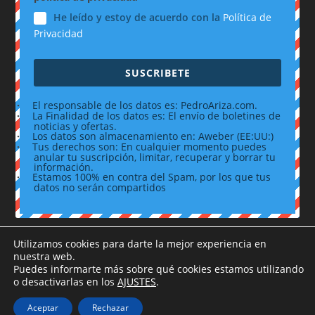
He leído y estoy de acuerdo con la
Política de
Privacidad
SUSCRIBETE
·
El responsable de los datos es: PedroAriza.com.
·
La Finalidad de los datos es: El envío de boletines de
noticias y ofertas.
·
Los datos son almacenamiento en: Aweber (EE:UU:)
·
Tus derechos son: En cualquier momento puedes
anular tu suscripción, limitar, recuperar y borrar tu
información.
·
Estamos 100% en contra del Spam, por los que tus
datos no serán compartidos
Utilizamos cookies para darte la mejor experiencia en
nuestra web.
Puedes informarte más sobre qué cookies estamos utilizando
o desactivarlas en los
AJUSTES
.
Aviso legal
|
Política de Privacidad
|
Política de
Aceptar
Rechazar