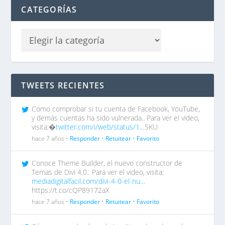
CATEGORÍAS
TWEETS RECIENTES
Como comprobar si tu cuenta de Facebook, YouTube,
y demás cuentas ha sido vulnerada.. Para ver el video,
visita:�
twitter.com/i/web/status/1…
5KU
hace 7 años •
Responder
•
Retuitear
•
Favorito
Conoce Theme Builder, el nuevo constructor de
Temas de Divi 4.0.. Para ver el video, visita:
mediadigitalfacil.com/divi-4-0-el-nu…
https://t.co/cQP89172aX
hace 7 años •
Responder
•
Retuitear
•
Favorito